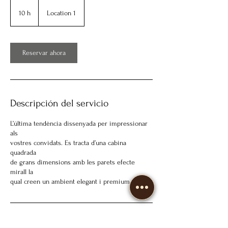
10 h
1
Location 1
0
h
Reservar ahora
Descripción del servicio
L’última tendència dissenyada per impressionar
als
vostres convidats. Es tracta d’una cabina
quadrada
de grans dimensions amb les parets efecte
mirall la
qual creen un ambient elegant i premium.
Datos de contacto