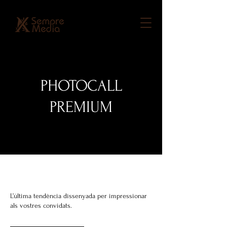
PHOTOCALL
PREMIUM
L’última tendència dissenyada per impressionar
als vostres convidats.