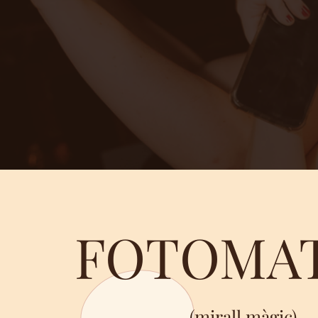
FOTOMA
(
mirall màgic)