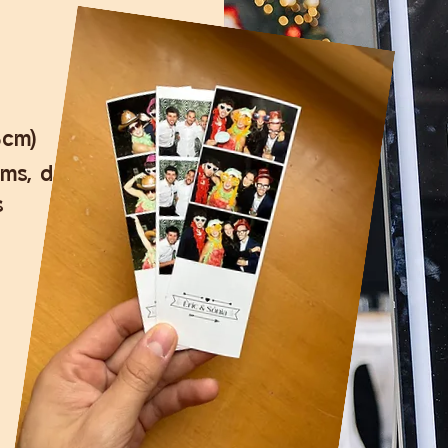
5cm)
oms,
data...)
s