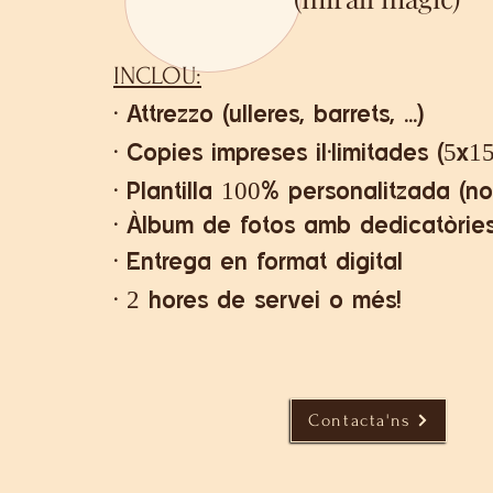
INCLOU:
· Attrezzo (ulleres, barrets, ...)
· Copies impreses il·limitades (5x1
· Plantilla 100% personalitzada (n
· Àlbum de fotos amb
dedicatòrie
· Entrega en format digital
· 2 hores de servei o més!
Contacta'ns