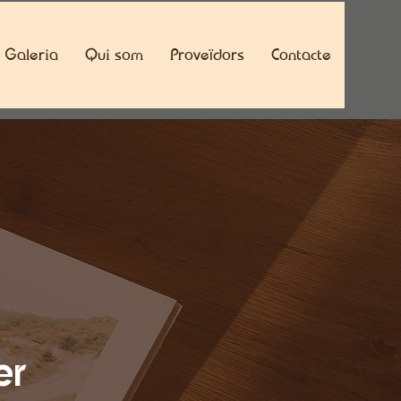
Galeria
Qui som
Proveïdors
Contacte
er