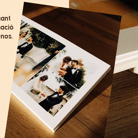
gant
mació
-nos.