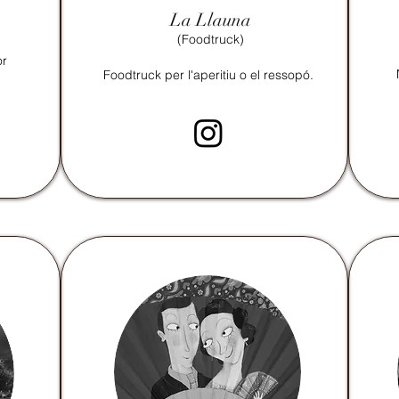
La Llauna
(Foodtruck)
or
Foodtruck per l'aperitiu o el ressopó.