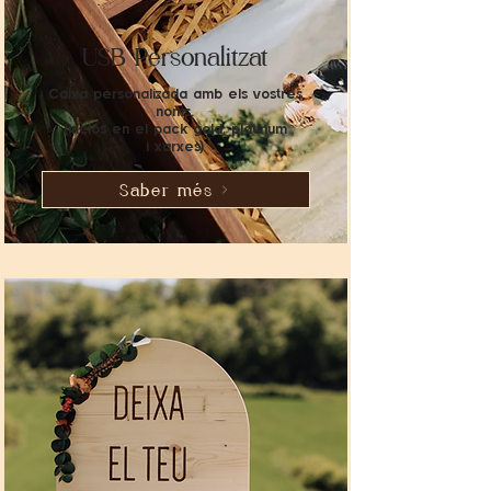
USB Personalitzat
Caixa
personalizada
amb els vostres
noms.
(inclós en el pack gold,
platinum
i
xarxes)
Saber més