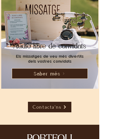
Àudio libre de convidats
Els missatges de veu més divertits
dels
vostres
convidats
Saber més
Contacta'ns
PORTFOLI