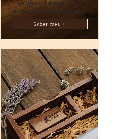
​Àlbum de fotos premium
Els teus records xSempre en paper.
Saber més